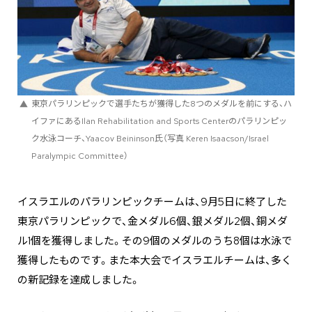
東京パラリンピックで選手たちが獲得した8つのメダルを前にする、ハ
イファにあるIlan Rehabilitation and Sports Centerのパラリンピッ
ク水泳コーチ、Yaacov Beininson氏（写真 Keren Isaacson/Israel
Paralympic Committee）
イスラエルのパラリンピックチームは、9月5日に終了した
東京パラリンピックで、金メダル6個、銀メダル2個、銅メダ
ル1個を獲得しました。その9個のメダルのうち8個は水泳で
獲得したものです。また本大会でイスラエルチームは、多く
の新記録を達成しました。