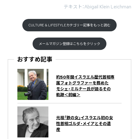
テキスト：Abigail Klein Leichman
CULTURE & LIFESTYLEカテゴリー記事をもっと読む
メールマガジン登録はこちらをクリック
おすすめ記事
約50年間イスラエル歴代首相専
属フォトグラファーを務めた
モシェ・ミルナー氏が語るその
軌跡＜前編＞
元祖「鉄の女」イスラエル初の女
性首相ゴルダ・メイアとその遺
産