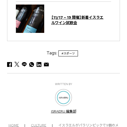
【11/17 – 19 開催】新着イスラエ
ルワイン試飲会
Tags:
#スポーツ
WRITTEN BY
ISRAERU 編集部
HOME
|
CULTURE
|
イスラエルがパラリンピックで9個のメ