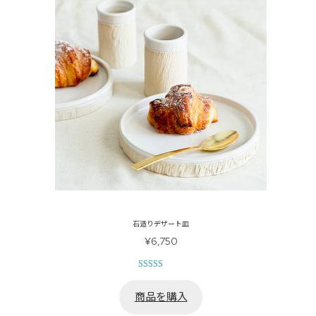
石造りデザート皿
¥
6,750
1
件の利用者
評価に基づ
商品を購入
く5段階評