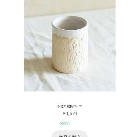
石造り縦長カップ
¥
4,673
1
件の利用者
評価に基づ