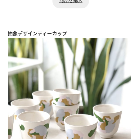
商品を購入
く5段階評
価のうち、
5.00
点
抽象デザインティーカップ