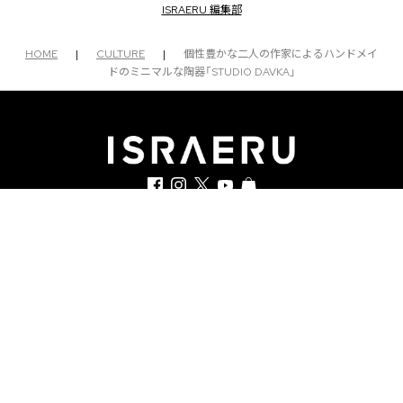
ISRAERU 編集部
HOME
|
CULTURE
|
個性豊かな二人の作家によるハンドメイ
ドのミニマルな陶器「STUDIO DAVKA」
運営会社
ISRAERUとは
執筆者一覧
利用規約
お問い合わせ
個人情報の取扱いについて
メールマガジン登録
メールマガジン登録における個人情報の取り扱いについて
について同意する
Webマガジン「ISRAERU」に掲載されている記事・写真の無断転載を禁止します。
©2026 SivanS. All rights reserved