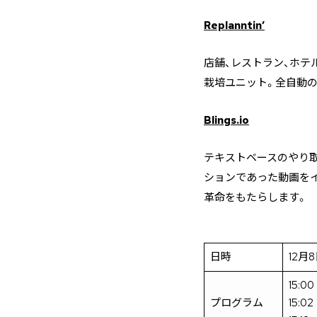
Replanntin’
店舗、レストラン、ホテ
栽培ユニット。全自動
Blings.io
テキストベースのやり
ションであった動画を
革命をもたらします。
日時
12月8
15:
プログラム
15: