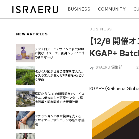
BUSINESS
COMMUNITY
C
BUSINESS
NEW ARTICLES
【12/8 
テクノロジーとデザインで社会課題
KGAP+ Batc
に挑む、イスラエル出身シラ・ソニゴ
の新たな一歩
by
ISRAERU 編集部
|
水がない国が世界の農業を変えた。
イスラエルが生んだ「精密潅水」とい
う革命
KGAP+（Keihanna Gl
病院から「未来の健康都市」へ イス
ラエル最大のシバ医療センター、病
床倍増と都市開放の大規模計画
ファッションで社会復帰を支える
デザイナー、コビ・ゴランの新たな挑
戦