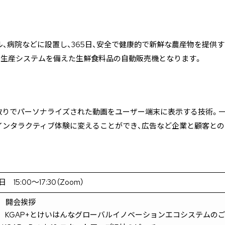
ル、病院などに設置し、365日、安全で健康的で新鮮な農産物を提供
の生産システムを備えた生鮮食料品の自動販売機となります。
取りでパーソナライズされた動画をユーザー端末に表示する技術。
インタラクティブ体験に変えることができ、広告など企業と顧客と
日 15:00～17:30（Zoom）
00 開会挨拶
02 KGAP+とけいはんなグローバルイノベーションエコシステムの