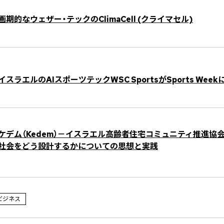
画期的なウェザー・テックのClimaCell (クライマセル)
イスラエルのAIスポーツテックWSC SportsがSports Week
ケデム（Kedem）－イスラエル高齢者住宅コミュニティ推進協
社会をどう設計するかについての思想と実践
ビジネス